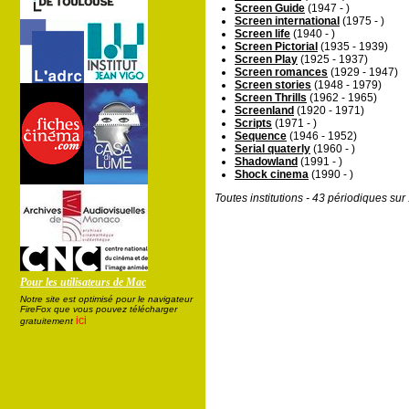
Screen Guide
(1947 - )
Screen international
(1975 - )
Screen life
(1940 - )
Screen Pictorial
(1935 - 1939)
Screen Play
(1925 - 1937)
Screen romances
(1929 - 1947)
Screen stories
(1948 - 1979)
Screen Thrills
(1962 - 1965)
Screenland
(1920 - 1971)
Scripts
(1971 - )
Sequence
(1946 - 1952)
Serial quaterly
(1960 - )
Shadowland
(1991 - )
Shock cinema
(1990 - )
Toutes institutions - 43 périodiques su
Pour les utilisateurs de Mac
Notre site est optimisé pour le navigateur
FireFox que vous pouvez télécharger
ici
gratuitement