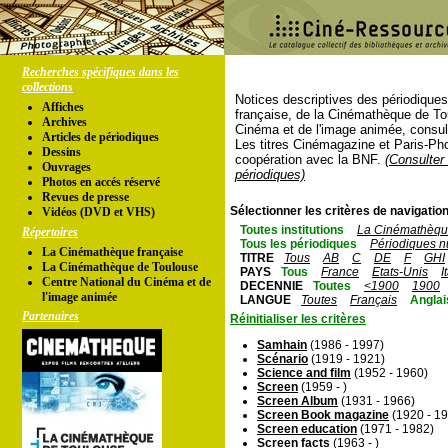
Recherches spécifiques dans les
collections
Notices descriptives des périodique
Affiches
française, de la Cinémathèque de To
Archives
Cinéma et de l'image animée, consul
Articles de périodiques
Les titres Cinémagazine et Paris-Ph
Dessins
coopération avec la BNF.
(Consulter 
Ouvrages
périodiques)
Photos en accés réservé
Revues de presse
Sélectionner les critères de navigation
Vidéos (DVD et VHS)
Toutes institutions
La Cinémathèque
Répertoires
Tous les périodiques
Périodiques n
La Cinémathèque française
TITRE
Tous
AB
C
DE
F
GHI
La Cinémathèque de Toulouse
PAYS
Tous
France
Etats-Unis
I
Centre National du Cinéma et de
DECENNIE
Toutes
<1900
1900
l'image animée
LANGUE
Toutes
Français
Anglai
Partenaires
Réinitialiser les critères
Samhain
(1986 - 1997)
Scénario
(1919 - 1921)
Science and film
(1952 - 1960)
Screen
(1959 - )
Screen Album
(1931 - 1966)
Screen Book magazine
(1920 - 1
Screen education
(1971 - 1982)
Screen facts
(1963 - )