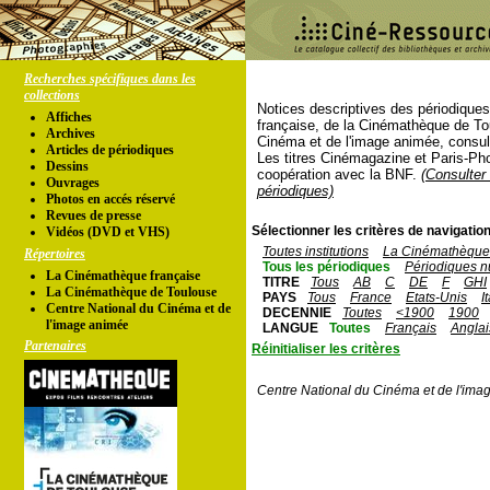
Recherches spécifiques dans les
collections
Notices descriptives des périodique
Affiches
française, de la Cinémathèque de To
Archives
Cinéma et de l'image animée, consul
Articles de périodiques
Les titres Cinémagazine et Paris-Ph
Dessins
coopération avec la BNF.
(Consulter 
Ouvrages
périodiques)
Photos en accés réservé
Revues de presse
Sélectionner les critères de navigation
Vidéos (DVD et VHS)
Toutes institutions
La Cinémathèque 
Répertoires
Tous les périodiques
Périodiques n
La Cinémathèque française
TITRE
Tous
AB
C
DE
F
GHI
La Cinémathèque de Toulouse
PAYS
Tous
France
Etats-Unis
I
Centre National du Cinéma et de
DECENNIE
Toutes
<1900
1900
l'image animée
LANGUE
Toutes
Français
Anglai
Partenaires
Réinitialiser les critères
Centre National du Cinéma et de l'ima