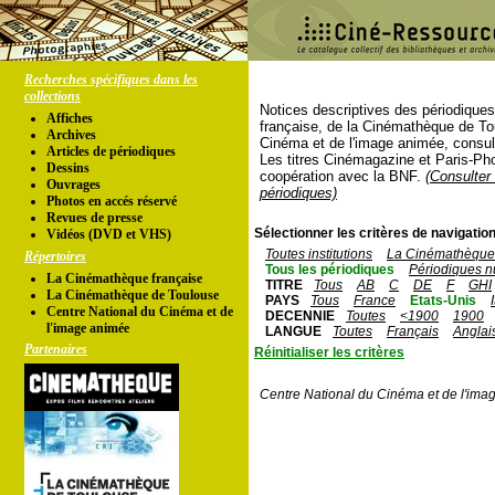
Recherches spécifiques dans les
collections
Notices descriptives des périodique
Affiches
française, de la Cinémathèque de To
Archives
Cinéma et de l'image animée, consul
Articles de périodiques
Les titres Cinémagazine et Paris-Ph
Dessins
coopération avec la BNF.
(Consulter 
Ouvrages
périodiques)
Photos en accés réservé
Revues de presse
Sélectionner les critères de navigation
Vidéos (DVD et VHS)
Toutes institutions
La Cinémathèque 
Répertoires
Tous les périodiques
Périodiques n
La Cinémathèque française
TITRE
Tous
AB
C
DE
F
GHI
La Cinémathèque de Toulouse
PAYS
Tous
France
Etats-Unis
Centre National du Cinéma et de
DECENNIE
Toutes
<1900
1900
l'image animée
LANGUE
Toutes
Français
Anglai
Partenaires
Réinitialiser les critères
Centre National du Cinéma et de l'ima