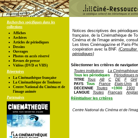
Recherches spécifiques dans les
collections
Notices descriptives des périodique
Affiches
française, de la Cinémathèque de To
Archives
Cinéma et de l'image animée, consul
Articles de périodiques
Les titres Cinémagazine et Paris-Ph
Dessins
coopération avec la BNF.
(Consulter 
Ouvrages
périodiques)
Photos en accés réservé
Revues de presse
Sélectionner les critères de navigation
Vidéos (DVD et VHS)
Toutes institutions
La Cinémathèque 
Répertoires
Tous les périodiques
Périodiques n
La Cinémathèque française
TITRE
Tous
AB
C
DE
F
GHI
La Cinémathèque de Toulouse
PAYS
Tous
France
Etats-Unis
I
Centre National du Cinéma et de
DECENNIE
Toutes
<1900
1900
l'image animée
LANGUE
Toutes
Français
Anglai
Partenaires
Réinitialiser les critères
Centre National du Cinéma et de l'ima