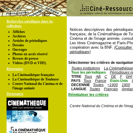
Recherches spécifiques dans les
collections
Notices descriptives des périodique
Affiches
française, de la Cinémathèque de To
Archives
Cinéma et de l'image animée, consul
Articles de périodiques
Les titres Cinémagazine et Paris-Ph
Dessins
coopération avec la BNF.
(Consulter 
Ouvrages
périodiques)
Photos en accés réservé
Revues de presse
Sélectionner les critères de navigation
Vidéos (DVD et VHS)
Toutes institutions
La Cinémathèque 
Répertoires
Tous les périodiques
Périodiques n
La Cinémathèque française
TITRE
Tous
AB
C
DE
F
GHI
La Cinémathèque de Toulouse
PAYS
Tous
France
Etats-Unis
Centre National du Cinéma et de
DECENNIE
Toutes
<1900
1900
l'image animée
LANGUE
Toutes
Français
Anglai
Partenaires
Réinitialiser les critères
Centre National du Cinéma et de l'ima