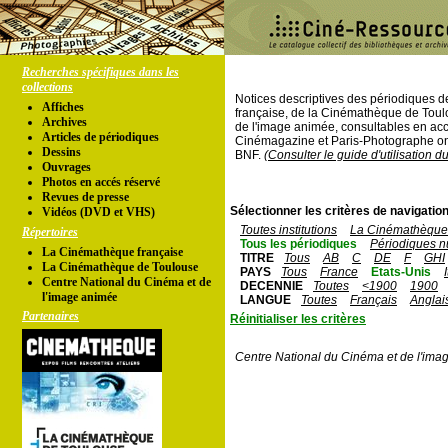
Recherches spécifiques dans les
collections
Notices descriptives des périodiques 
Affiches
française, de la Cinémathèque de Toul
Archives
de l'image animée, consultables en acc
Articles de périodiques
Cinémagazine et Paris-Photographe ont
Dessins
BNF.
(Consulter le guide d'utilisation d
Ouvrages
Photos en accés réservé
Revues de presse
Sélectionner les critères de navigation
Vidéos (DVD et VHS)
Toutes institutions
La Cinémathèque 
Répertoires
Tous les périodiques
Périodiques n
La Cinémathèque française
TITRE
Tous
AB
C
DE
F
GHI
La Cinémathèque de Toulouse
PAYS
Tous
France
Etats-Unis
Centre National du Cinéma et de
DECENNIE
Toutes
<1900
1900
l'image animée
LANGUE
Toutes
Français
Anglai
Partenaires
Réinitialiser les critères
Centre National du Cinéma et de l'ima