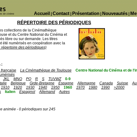
Accueil
Contact
Présentation
Nouveautés
Me
|
|
|
|
RÉPERTOIRE DES PÉRIODIQUES
des collections de la Cinémathèque
ouse et du Centre National du Cinéma et
ès libre ou sur demande. Les titres
 été numérisés en coopération avec la
u répertoire des périodiques)
 :
française
La Cinémathèque de Toulouse
Centre National du Cinéma et de l
umérisés
JKL
MNO
PQ
R
S
TUVWZ
0-9
Italie
Belgique
Grde-Bretagne
Espagne
Allemagne
Canada
Suisse
Au
1910
1920
1930
1940
1950
1960
1970
1980
1990
>2000
s
Italien
Espagnol
Allemand
Autres
ge animée - 0 périodiques sur 245