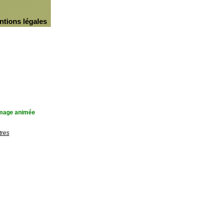
ntions légales
'image animée
tres