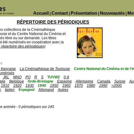
Accueil
Contact
Présentation
Nouveautés
Me
|
|
|
|
RÉPERTOIRE DES PÉRIODIQUES
des collections de la Cinémathèque
ouse et du Centre National du Cinéma et
ès libre ou sur demande. Les titres
 été numérisés en coopération avec la
u répertoire des périodiques)
 :
française
La Cinémathèque de Toulouse
Centre National du Cinéma et de l
umérisés
JKL
MNO
PQ
R
S
TUVWZ
0-9
talie
Belgique
Grde-Bretagne
Espagne
Allemagne
Canada
Suisse
Au
1910
1920
1930
1940
1950
1960
1970
1980
1990
>2000
s
Italien
Espagnol
Allemand
Autres
ge animée - 0 périodiques sur 245