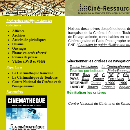
Recherches spécifiques dans les
collections
Notices descriptives des périodiques 
Affiches
française, de la Cinémathèque de Toul
Archives
de l'image animée, consultables en acc
Articles de périodiques
Cinémagazine et Paris-Photographe ont
Dessins
BNF.
(Consulter le guide d'utilisation d
Ouvrages
Photos en accés réservé
Revues de presse
Sélectionner les critères de navigation
Vidéos (DVD et VHS)
Toutes institutions
La Cinémathèque 
Répertoires
Tous les périodiques
Périodiques n
La Cinémathèque française
TITRE
Tous
AB
C
DE
F
GHI
La Cinémathèque de Toulouse
PAYS
Tous
France
Etats-Unis
I
Centre National du Cinéma et de
DECENNIE
Toutes
<1900
1900
l'image animée
LANGUE
Toutes
Français
Anglai
Partenaires
Réinitialiser les critères
Centre National du Cinéma et de l'ima