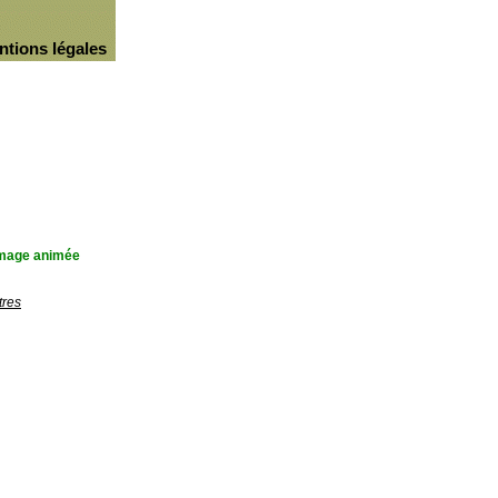
ntions légales
'image animée
tres