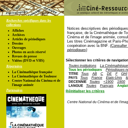
Recherches spécifiques dans les
collections
Notices descriptives des périodique
Affiches
française, de la Cinémathèque de To
Archives
Cinéma et de l'image animée, consul
Articles de périodiques
Les titres Cinémagazine et Paris-Ph
Dessins
coopération avec la BNF.
(Consulter 
Ouvrages
périodiques)
Photos en accés réservé
Revues de presse
Sélectionner les critères de navigation
Vidéos (DVD et VHS)
Toutes institutions
La Cinémathèque 
Répertoires
Tous les périodiques
Périodiques n
La Cinémathèque française
TITRE
Tous
AB
C
DE
F
GHI
La Cinémathèque de Toulouse
PAYS
Tous
France
Etats-Unis
I
Centre National du Cinéma et de
DECENNIE
Toutes
<1900
1900
l'image animée
LANGUE
Toutes
Français
Anglai
Partenaires
Réinitialiser les critères
Centre National du Cinéma et de l'ima