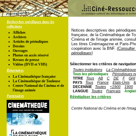
Recherches spécifiques dans les
collections
Notices descriptives des périodique
Affiches
française, de la Cinémathèque de To
Archives
Cinéma et de l'image animée, consul
Articles de périodiques
Les titres Cinémagazine et Paris-Ph
Dessins
coopération avec la BNF.
(Consulter 
Ouvrages
périodiques)
Photos en accés réservé
Revues de presse
Sélectionner les critères de navigation
Vidéos (DVD et VHS)
Toutes institutions
La Cinémathèque 
Répertoires
Tous les périodiques
Périodiques n
La Cinémathèque française
TITRE
Tous
AB
C
DE
F
GHI
La Cinémathèque de Toulouse
PAYS
Tous
France
Etats-Unis
I
Centre National du Cinéma et de
DECENNIE
Toutes
<1900
1900
l'image animée
LANGUE
Toutes
Français
Anglai
Partenaires
Réinitialiser les critères
Centre National du Cinéma et de l'ima