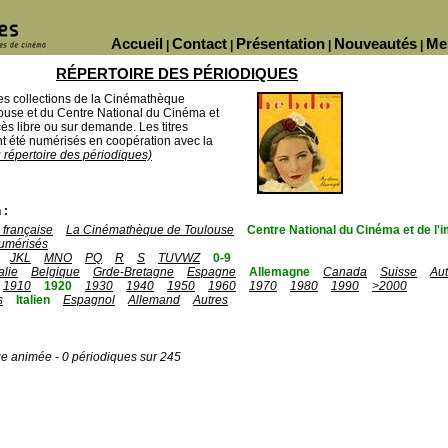
Accueil
Contact
Présentation
Nouveautés
Me
|
|
|
|
RÉPERTOIRE DES PÉRIODIQUES
des collections de la Cinémathèque
ouse et du Centre National du Cinéma et
ès libre ou sur demande. Les titres
 été numérisés en coopération avec la
u répertoire des périodiques)
 :
française
La Cinémathèque de Toulouse
Centre National du Cinéma et de l
umérisés
JKL
MNO
PQ
R
S
TUVWZ
0-9
talie
Belgique
Grde-Bretagne
Espagne
Allemagne
Canada
Suisse
Aut
1910
1920
1930
1940
1950
1960
1970
1980
1990
>2000
s
Italien
Espagnol
Allemand
Autres
ge animée - 0 périodiques sur 245