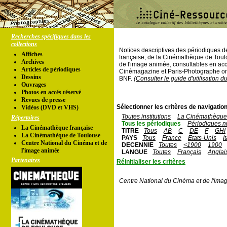
Recherches spécifiques dans les
collections
Notices descriptives des périodiques 
Affiches
française, de la Cinémathèque de Toul
Archives
de l'image animée, consultables en acc
Articles de périodiques
Cinémagazine et Paris-Photographe ont
Dessins
BNF.
(Consulter le guide d'utilisation d
Ouvrages
Photos en accés réservé
Revues de presse
Sélectionner les critères de navigation
Vidéos (DVD et VHS)
Toutes institutions
La Cinémathèque 
Répertoires
Tous les périodiques
Périodiques n
La Cinémathèque française
TITRE
Tous
AB
C
DE
F
GHI
La Cinémathèque de Toulouse
PAYS
Tous
France
Etats-Unis
I
Centre National du Cinéma et de
DECENNIE
Toutes
<1900
1900
l'image animée
LANGUE
Toutes
Français
Anglai
Partenaires
Réinitialiser les critères
Centre National du Cinéma et de l'ima