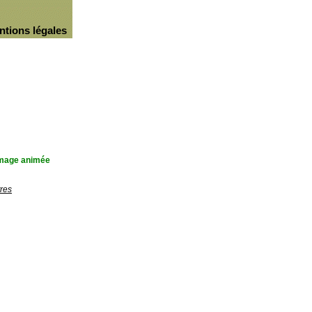
ntions légales
'image animée
res