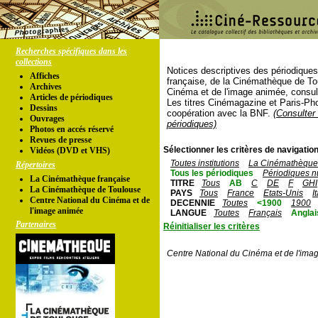
Recherches spécifiques dans les
collections
Notices descriptives des périodique
Affiches
française, de la Cinémathèque de To
Archives
Cinéma et de l'image animée, consul
Articles de périodiques
Les titres Cinémagazine et Paris-Ph
Dessins
coopération avec la BNF.
(Consulter 
Ouvrages
périodiques)
Photos en accés réservé
Revues de presse
Sélectionner les critères de navigation
Vidéos (DVD et VHS)
Toutes institutions
La Cinémathèque 
Répertoires
Tous les périodiques
Périodiques n
La Cinémathèque française
TITRE
Tous
AB
C
DE
F
GHI
La Cinémathèque de Toulouse
PAYS
Tous
France
Etats-Unis
I
Centre National du Cinéma et de
DECENNIE
Toutes
<1900
1900
l'image animée
LANGUE
Toutes
Français
Anglai
Partenaires
Réinitialiser les critères
Centre National du Cinéma et de l'ima