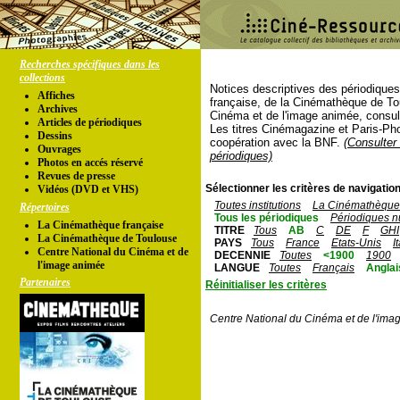
Recherches spécifiques dans les
collections
Notices descriptives des périodique
Affiches
française, de la Cinémathèque de To
Archives
Cinéma et de l'image animée, consul
Articles de périodiques
Les titres Cinémagazine et Paris-Ph
Dessins
coopération avec la BNF.
(Consulter 
Ouvrages
périodiques)
Photos en accés réservé
Revues de presse
Sélectionner les critères de navigation
Vidéos (DVD et VHS)
Toutes institutions
La Cinémathèque 
Répertoires
Tous les périodiques
Périodiques n
La Cinémathèque française
TITRE
Tous
AB
C
DE
F
GHI
La Cinémathèque de Toulouse
PAYS
Tous
France
Etats-Unis
I
Centre National du Cinéma et de
DECENNIE
Toutes
<1900
1900
l'image animée
LANGUE
Toutes
Français
Anglai
Partenaires
Réinitialiser les critères
Centre National du Cinéma et de l'ima