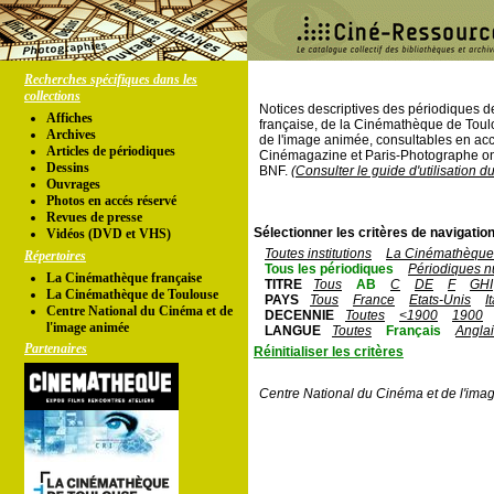
Recherches spécifiques dans les
collections
Notices descriptives des périodiques 
Affiches
française, de la Cinémathèque de Toul
Archives
de l'image animée, consultables en acc
Articles de périodiques
Cinémagazine et Paris-Photographe ont
Dessins
BNF.
(Consulter le guide d'utilisation d
Ouvrages
Photos en accés réservé
Revues de presse
Sélectionner les critères de navigation
Vidéos (DVD et VHS)
Toutes institutions
La Cinémathèque 
Répertoires
Tous les périodiques
Périodiques n
La Cinémathèque française
TITRE
Tous
AB
C
DE
F
GHI
La Cinémathèque de Toulouse
PAYS
Tous
France
Etats-Unis
I
Centre National du Cinéma et de
DECENNIE
Toutes
<1900
1900
l'image animée
LANGUE
Toutes
Français
Angla
Partenaires
Réinitialiser les critères
Centre National du Cinéma et de l'ima