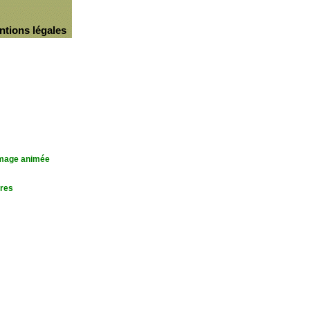
ntions légales
'image animée
res