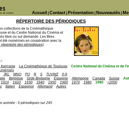
Accueil
Contact
Présentation
Nouveautés
Me
|
|
|
|
RÉPERTOIRE DES PÉRIODIQUES
des collections de la Cinémathèque
ouse et du Centre National du Cinéma et
ès libre ou sur demande. Les titres
 été numérisés en coopération avec la
u répertoire des périodiques)
 :
française
La Cinémathèque de Toulouse
Centre National du Cinéma et de l
umérisés
JKL
MNO
PQ
R
S
TUVWZ
0-9
talie
Belgique
Grde-Bretagne
Espagne
Allemagne
Canada
Suisse
Aut
1910
1920
1930
1940
1950
1960
1970
1980
1990
>2000
is
Italien
Espagnol
Allemand
Autres
ge animée - 0 périodiques sur 245