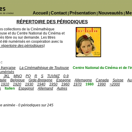
Accueil
Contact
Présentation
Nouveautés
Me
|
|
|
|
RÉPERTOIRE DES PÉRIODIQUES
des collections de la Cinémathèque
ouse et du Centre National du Cinéma et
ès libre ou sur demande. Les titres
 été numérisés en coopération avec la
u répertoire des périodiques)
 :
française
La Cinémathèque de Toulouse
Centre National du Cinéma et de l
umérisés
JKL
MNO
PQ
R
S
TUVWZ
0-9
Italie
Belgique
Grde-Bretagne
Espagne
Allemagne
Canada
Suisse
Au
1910
1920
1930
1940
1950
1960
1970
1980
1990
>2000
s
Italien
Espagnol
Allemand
Autres
ge animée - 0 périodiques sur 245