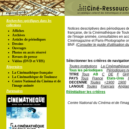
Recherches spécifiques dans les
collections
Notices descriptives des périodiques 
Affiches
française, de la Cinémathèque de Toul
Archives
de l'image animée, consultables en acc
Articles de périodiques
Cinémagazine et Paris-Photographe ont
Dessins
BNF.
(Consulter le guide d'utilisation d
Ouvrages
Photos en accés réservé
Revues de presse
Sélectionner les critères de navigation
Vidéos (DVD et VHS)
Toutes institutions
La Cinémathèque 
Répertoires
Tous les périodiques
Périodiques n
La Cinémathèque française
TITRE
Tous
AB
C
DE
F
GHI
La Cinémathèque de Toulouse
PAYS
Tous
France
Etats-Unis
Centre National du Cinéma et de
DECENNIE
Toutes
<1900
1900
l'image animée
LANGUE
Toutes
Français
Anglai
Partenaires
Réinitialiser les critères
Centre National du Cinéma et de l'ima