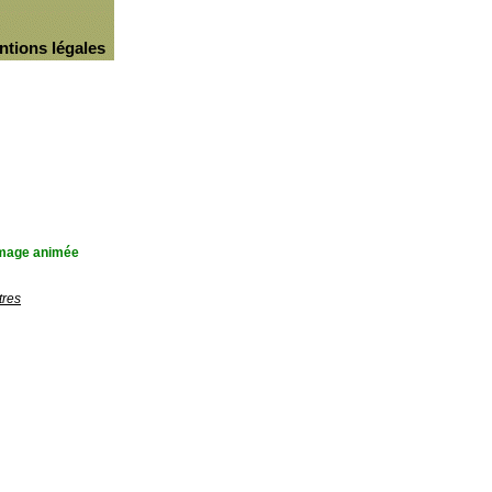
ntions légales
'image animée
tres