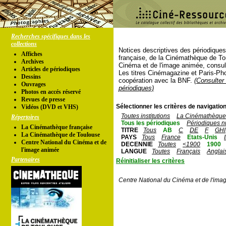
Recherches spécifiques dans les
collections
Notices descriptives des périodique
Affiches
française, de la Cinémathèque de To
Archives
Cinéma et de l'image animée, consul
Articles de périodiques
Les titres Cinémagazine et Paris-Ph
Dessins
coopération avec la BNF.
(Consulter 
Ouvrages
périodiques)
Photos en accés réservé
Revues de presse
Sélectionner les critères de navigation
Vidéos (DVD et VHS)
Toutes institutions
La Cinémathèque 
Répertoires
Tous les périodiques
Périodiques n
La Cinémathèque française
TITRE
Tous
AB
C
DE
F
GHI
La Cinémathèque de Toulouse
PAYS
Tous
France
Etats-Unis
Centre National du Cinéma et de
DECENNIE
Toutes
<1900
1900
l'image animée
LANGUE
Toutes
Français
Anglai
Partenaires
Réinitialiser les critères
Centre National du Cinéma et de l'ima