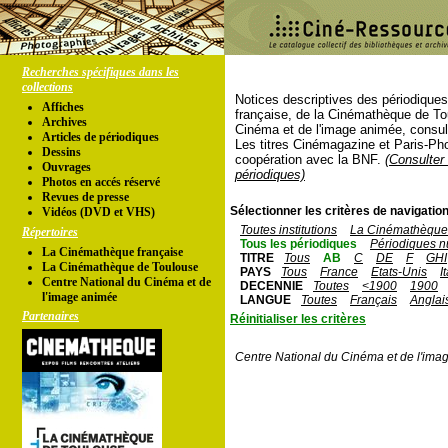
Recherches spécifiques dans les
collections
Notices descriptives des périodique
Affiches
française, de la Cinémathèque de To
Archives
Cinéma et de l'image animée, consul
Articles de périodiques
Les titres Cinémagazine et Paris-Ph
Dessins
coopération avec la BNF.
(Consulter 
Ouvrages
périodiques)
Photos en accés réservé
Revues de presse
Sélectionner les critères de navigation
Vidéos (DVD et VHS)
Toutes institutions
La Cinémathèque 
Répertoires
Tous les périodiques
Périodiques n
La Cinémathèque française
TITRE
Tous
AB
C
DE
F
GHI
La Cinémathèque de Toulouse
PAYS
Tous
France
Etats-Unis
I
Centre National du Cinéma et de
DECENNIE
Toutes
<1900
1900
l'image animée
LANGUE
Toutes
Français
Anglai
Partenaires
Réinitialiser les critères
Centre National du Cinéma et de l'ima