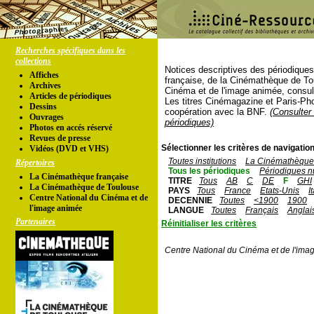
Recherches spécifiques dans les
collections
Notices descriptives des périodique
Affiches
française, de la Cinémathèque de To
Archives
Cinéma et de l'image animée, consul
Articles de périodiques
Les titres Cinémagazine et Paris-Ph
Dessins
coopération avec la BNF.
(Consulter 
Ouvrages
périodiques)
Photos en accés réservé
Revues de presse
Sélectionner les critères de navigation
Vidéos (DVD et VHS)
Toutes institutions
La Cinémathèque 
Répertoires
Tous les périodiques
Périodiques n
La Cinémathèque française
TITRE
Tous
AB
C
DE
F
GHI
La Cinémathèque de Toulouse
PAYS
Tous
France
Etats-Unis
I
Centre National du Cinéma et de
DECENNIE
Toutes
<1900
1900
l'image animée
LANGUE
Toutes
Français
Anglai
Partenaires
Réinitialiser les critères
Centre National du Cinéma et de l'ima