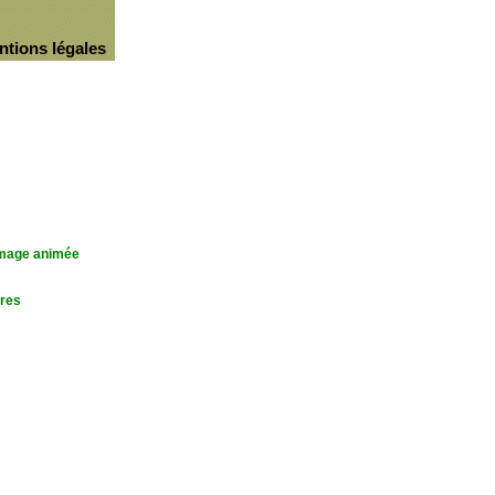
ntions légales
'image animée
res