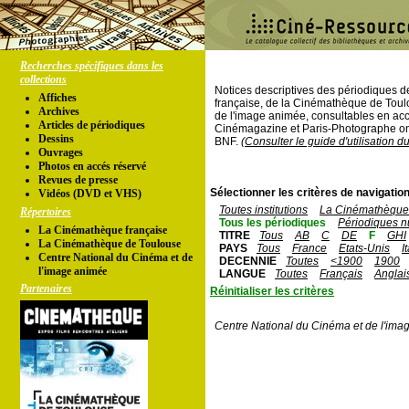
Recherches spécifiques dans les
collections
Notices descriptives des périodiques 
Affiches
française, de la Cinémathèque de Toul
Archives
de l'image animée, consultables en acc
Articles de périodiques
Cinémagazine et Paris-Photographe ont
Dessins
BNF.
(Consulter le guide d'utilisation d
Ouvrages
Photos en accés réservé
Revues de presse
Sélectionner les critères de navigation
Vidéos (DVD et VHS)
Toutes institutions
La Cinémathèque 
Répertoires
Tous les périodiques
Périodiques n
La Cinémathèque française
TITRE
Tous
AB
C
DE
F
GHI
La Cinémathèque de Toulouse
PAYS
Tous
France
Etats-Unis
I
Centre National du Cinéma et de
DECENNIE
Toutes
<1900
1900
l'image animée
LANGUE
Toutes
Français
Anglai
Partenaires
Réinitialiser les critères
Centre National du Cinéma et de l'ima