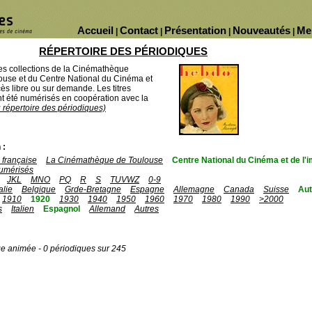
Accueil
Contact
Présentation
Nouveautés
Me
|
|
|
|
RÉPERTOIRE DES PÉRIODIQUES
des collections de la Cinémathèque
ouse et du Centre National du Cinéma et
ès libre ou sur demande. Les titres
 été numérisés en coopération avec la
u répertoire des périodiques)
 :
française
La Cinémathèque de Toulouse
Centre National du Cinéma et de l
umérisés
JKL
MNO
PQ
R
S
TUVWZ
0-9
talie
Belgique
Grde-Bretagne
Espagne
Allemagne
Canada
Suisse
Aut
1910
1920
1930
1940
1950
1960
1970
1980
1990
>2000
s
Italien
Espagnol
Allemand
Autres
ge animée - 0 périodiques sur 245