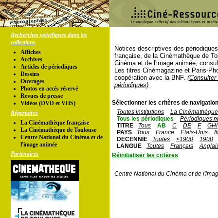
Recherches spécifiques dans les
collections
Notices descriptives des périodique
Affiches
française, de la Cinémathèque de To
Archives
Cinéma et de l'image animée, consul
Articles de périodiques
Les titres Cinémagazine et Paris-Ph
Dessins
coopération avec la BNF.
(Consulter 
Ouvrages
périodiques)
Photos en accés réservé
Revues de presse
Sélectionner les critères de navigation
Vidéos (DVD et VHS)
Toutes institutions
La Cinémathèque 
Répertoires
Tous les périodiques
Périodiques n
La Cinémathèque française
TITRE
Tous
AB
C
DE
F
GHI
La Cinémathèque de Toulouse
PAYS
Tous
France
Etats-Unis
I
Centre National du Cinéma et de
DECENNIE
Toutes
<1900
1900
l'image animée
LANGUE
Toutes
Français
Anglai
Partenaires
Réinitialiser les critères
Centre National du Cinéma et de l'ima