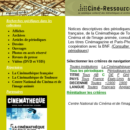
Recherches spécifiques dans les
collections
Notices descriptives des périodique
Affiches
française, de la Cinémathèque de To
Archives
Cinéma et de l'image animée, consul
Articles de périodiques
Les titres Cinémagazine et Paris-Ph
Dessins
coopération avec la BNF.
(Consulter 
Ouvrages
périodiques)
Photos en accés réservé
Revues de presse
Sélectionner les critères de navigation
Vidéos (DVD et VHS)
Toutes institutions
La Cinémathèque 
Répertoires
Tous les périodiques
Périodiques n
La Cinémathèque française
TITRE
Tous
AB
C
DE
F
GHI
La Cinémathèque de Toulouse
PAYS
Tous
France
Etats-Unis
I
Centre National du Cinéma et de
DECENNIE
Toutes
<1900
1900
l'image animée
LANGUE
Toutes
Français
Anglai
Partenaires
Réinitialiser les critères
Centre National du Cinéma et de l'ima