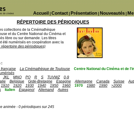
Accueil
Contact
Présentation
Nouveautés
Me
|
|
|
|
RÉPERTOIRE DES PÉRIODIQUES
des collections de la Cinémathèque
ouse et du Centre National du Cinéma et
ès libre ou sur demande. Les titres
 été numérisés en coopération avec la
u répertoire des périodiques)
 :
française
La Cinémathèque de Toulouse
Centre National du Cinéma et de l
umérisés
JKL
MNO
PQ
R
S
TUVWZ
0-9
talie
Belgique
Grde-Bretagne
Espagne
Allemagne
Canada
Suisse
Aut
1910
1920
1930
1940
1950
1960
1970
1980
1990
>2000
s
Italien
Espagnol
Allemand
Autres
ge animée - 0 périodiques sur 245