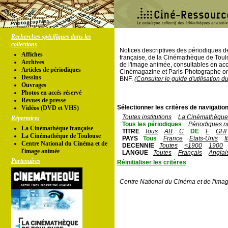
Recherches spécifiques dans les
collections
Notices descriptives des périodiques 
Affiches
française, de la Cinémathèque de Toul
Archives
de l'image animée, consultables en acc
Articles de périodiques
Cinémagazine et Paris-Photographe ont
Dessins
BNF.
(Consulter le guide d'utilisation d
Ouvrages
Photos en accés réservé
Revues de presse
Sélectionner les critères de navigation
Vidéos (DVD et VHS)
Toutes institutions
La Cinémathèque 
Répertoires
Tous les périodiques
Périodiques n
La Cinémathèque française
TITRE
Tous
AB
C
DE
F
GHI
La Cinémathèque de Toulouse
PAYS
Tous
France
Etats-Unis
I
Centre National du Cinéma et de
DECENNIE
Toutes
<1900
1900
l'image animée
LANGUE
Toutes
Français
Anglai
Partenaires
Réinitialiser les critères
Centre National du Cinéma et de l'ima