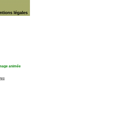
ntions légales
'image animée
res