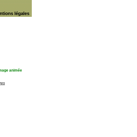
ntions légales
'image animée
res