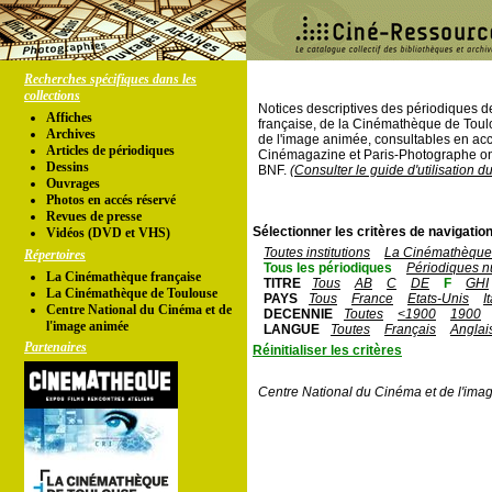
Recherches spécifiques dans les
collections
Notices descriptives des périodiques 
Affiches
française, de la Cinémathèque de Toul
Archives
de l'image animée, consultables en acc
Articles de périodiques
Cinémagazine et Paris-Photographe ont
Dessins
BNF.
(Consulter le guide d'utilisation d
Ouvrages
Photos en accés réservé
Revues de presse
Sélectionner les critères de navigation
Vidéos (DVD et VHS)
Toutes institutions
La Cinémathèque 
Répertoires
Tous les périodiques
Périodiques n
La Cinémathèque française
TITRE
Tous
AB
C
DE
F
GHI
La Cinémathèque de Toulouse
PAYS
Tous
France
Etats-Unis
I
Centre National du Cinéma et de
DECENNIE
Toutes
<1900
1900
l'image animée
LANGUE
Toutes
Français
Anglai
Partenaires
Réinitialiser les critères
Centre National du Cinéma et de l'ima