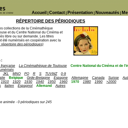
Accueil
Contact
Présentation
Nouveautés
Me
|
|
|
|
RÉPERTOIRE DES PÉRIODIQUES
des collections de la Cinémathèque
ouse et du Centre National du Cinéma et
ès libre ou sur demande. Les titres
 été numérisés en coopération avec la
u répertoire des périodiques)
 :
française
La Cinémathèque de Toulouse
Centre National du Cinéma et de l
umérisés
JKL
MNO
PQ
R
S
TUVWZ
0-9
talie
Belgique
Grde-Bretagne
Espagne
Allemagne
Canada
Suisse
Aut
1910
1920
1930
1940
1950
1960
1970
1980
1990
>2000
s
Italien
Espagnol
Allemand
Autres
ge animée - 0 périodiques sur 245