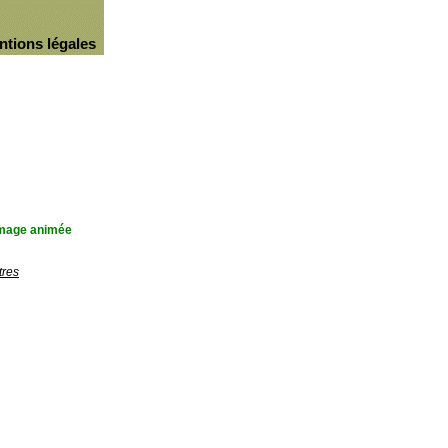
ntions légales
'image animée
tres