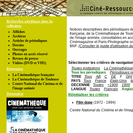
Recherches spécifiques dans les
collections
Notices descriptives des périodiques 
Affiches
française, de la Cinémathèque de Toul
Archives
de l'image animée, consultables en acc
Articles de périodiques
Cinémagazine et Paris-Photographe ont
Dessins
BNF.
(Consulter le guide d'utilisation d
Ouvrages
Photos en accés réservé
Revues de presse
Sélectionner les critères de navigation
Vidéos (DVD et VHS)
Toutes institutions
La Cinémathèque 
Répertoires
Tous les périodiques
Périodiques n
La Cinémathèque française
TITRE
Tous
AB
C
DE
F
GHI
La Cinémathèque de Toulouse
PAYS
Tous
France
Etats-Unis
I
Centre National du Cinéma et de
DECENNIE
Toutes
<1900
1900
l'image animée
LANGUE
Toutes
Français
Anglai
Partenaires
Réinitialiser les critères
Film dope
(1972 - 1994)
Centre National du Cinéma et de l'ima