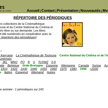
Accueil
Contact
Présentation
Nouveautés
Me
|
|
|
|
RÉPERTOIRE DES PÉRIODIQUES
des collections de la Cinémathèque
ouse et du Centre National du Cinéma et
ès libre ou sur demande. Les titres
 été numérisés en coopération avec la
u répertoire des périodiques)
 :
française
La Cinémathèque de Toulouse
Centre National du Cinéma et de l
umérisés
JKL
MNO
PQ
R
S
TUVWZ
0-9
talie
Belgique
Grde-Bretagne
Espagne
Allemagne
Canada
Suisse
Au
1910
1920
1930
1940
1950
1960
1970
1980
1990
>2000
s
Italien
Espagnol
Allemand
Autres
ge animée - 1 périodiques sur 245