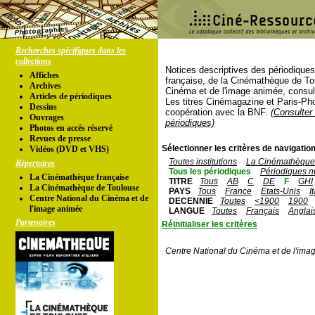
Recherches spécifiques dans les
collections
Notices descriptives des périodique
Affiches
française, de la Cinémathèque de To
Archives
Cinéma et de l'image animée, consul
Articles de périodiques
Les titres Cinémagazine et Paris-Ph
Dessins
coopération avec la BNF.
(Consulter 
Ouvrages
périodiques)
Photos en accés réservé
Revues de presse
Sélectionner les critères de navigation
Vidéos (DVD et VHS)
Toutes institutions
La Cinémathèque 
Répertoires
Tous les périodiques
Périodiques n
La Cinémathèque française
TITRE
Tous
AB
C
DE
F
GHI
La Cinémathèque de Toulouse
PAYS
Tous
France
Etats-Unis
I
Centre National du Cinéma et de
DECENNIE
Toutes
<1900
1900
l'image animée
LANGUE
Toutes
Français
Anglai
Partenaires
Réinitialiser les critères
Centre National du Cinéma et de l'ima