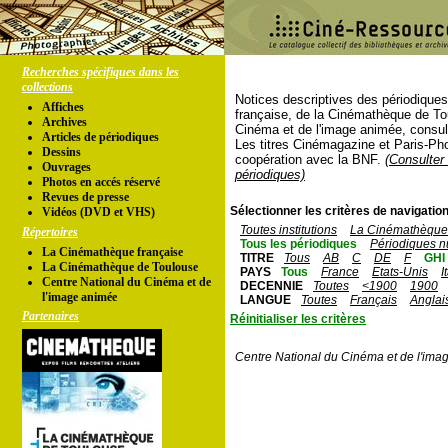
Recherches spécifiques dans les
collections
Notices descriptives des périodique
Affiches
française, de la Cinémathèque de To
Archives
Cinéma et de l'image animée, consul
Articles de périodiques
Les titres Cinémagazine et Paris-Ph
Dessins
coopération avec la BNF.
(Consulter 
Ouvrages
périodiques)
Photos en accés réservé
Revues de presse
Sélectionner les critères de navigation
Vidéos (DVD et VHS)
Toutes institutions
La Cinémathèque 
Répertoires
Tous les périodiques
Périodiques n
La Cinémathèque française
TITRE
Tous
AB
C
DE
F
GHI
La Cinémathèque de Toulouse
PAYS
Tous
France
Etats-Unis
I
Centre National du Cinéma et de
DECENNIE
Toutes
<1900
1900
l'image animée
LANGUE
Toutes
Français
Anglai
Partenaires
Réinitialiser les critères
Centre National du Cinéma et de l'ima