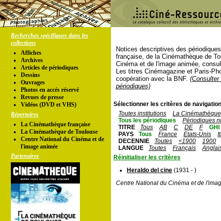
Recherches spécifiques dans les
collections
Notices descriptives des périodique
Affiches
française, de la Cinémathèque de To
Archives
Cinéma et de l'image animée, consul
Articles de périodiques
Les titres Cinémagazine et Paris-Ph
Dessins
coopération avec la BNF.
(Consulter 
Ouvrages
périodiques)
Photos en accés réservé
Revues de presse
Sélectionner les critères de navigation
Vidéos (DVD et VHS)
Toutes institutions
La Cinémathèque 
Répertoires
Tous les périodiques
Périodiques n
La Cinémathèque française
TITRE
Tous
AB
C
DE
F
GHI
La Cinémathèque de Toulouse
PAYS
Tous
France
Etats-Unis
I
Centre National du Cinéma et de
DECENNIE
Toutes
<1900
1900
l'image animée
LANGUE
Toutes
Français
Anglai
Partenaires
Réinitialiser les critères
Heraldo del cine
(1931 - )
Centre National du Cinéma et de l'ima