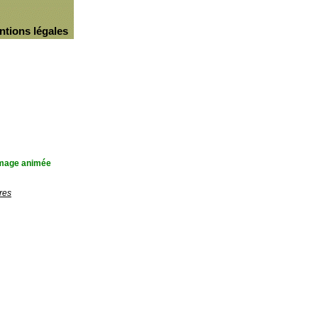
ntions légales
'image animée
res