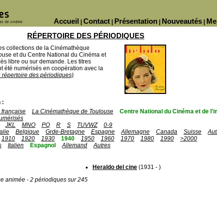
Accueil
Contact
Présentation
Nouveautés
Me
|
|
|
|
RÉPERTOIRE DES PÉRIODIQUES
des collections de la Cinémathèque
ouse et du Centre National du Cinéma et
ès libre ou sur demande. Les titres
 été numérisés en coopération avec la
u répertoire des périodiques)
 :
française
La Cinémathèque de Toulouse
Centre National du Cinéma et de l
umérisés
JKL
MNO
PQ
R
S
TUVWZ
0-9
talie
Belgique
Grde-Bretagne
Espagne
Allemagne
Canada
Suisse
Aut
1910
1920
1930
1940
1950
1960
1970
1980
1990
>2000
s
Italien
Espagnol
Allemand
Autres
Heraldo del cine
(1931 - )
ge animée - 2 périodiques sur 245