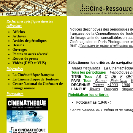
Recherches spécifiques dans les
collections
Notices descriptives des périodiques 
Affiches
française, de la Cinémathèque de Toul
Archives
de l'image animée, consultables en acc
Articles de périodiques
Cinémagazine et Paris-Photographe ont
Dessins
BNF.
(Consulter le guide d'utilisation d
Ouvrages
Photos en accés réservé
Revues de presse
Sélectionner les critères de navigation
Vidéos (DVD et VHS)
Toutes institutions
La Cinémathèque 
Répertoires
Tous les périodiques
Périodiques n
La Cinémathèque française
TITRE
Tous
AB
C
DE
F
GHI
La Cinémathèque de Toulouse
PAYS
Tous
France
Etats-Unis
I
Centre National du Cinéma et de
DECENNIE
Toutes
<1900
1900
l'image animée
LANGUE
Toutes
Français
Anglai
Partenaires
Réinitialiser les critères
Fotogramas
(1946 - )
Centre National du Cinéma et de l'ima