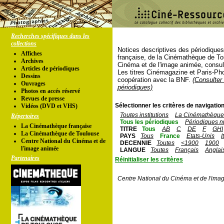
Recherches spécifiques dans les
collections
Notices descriptives des périodique
Affiches
française, de la Cinémathèque de To
Archives
Cinéma et de l'image animée, consul
Articles de périodiques
Les titres Cinémagazine et Paris-Ph
Dessins
coopération avec la BNF.
(Consulter 
Ouvrages
périodiques)
Photos en accés réservé
Revues de presse
Sélectionner les critères de navigation
Vidéos (DVD et VHS)
Toutes institutions
La Cinémathèque 
Répertoires
Tous les périodiques
Périodiques n
La Cinémathèque française
TITRE
Tous
AB
C
DE
F
GHI
La Cinémathèque de Toulouse
PAYS
Tous
France
Etats-Unis
I
Centre National du Cinéma et de
DECENNIE
Toutes
<1900
1900
l'image animée
LANGUE
Toutes
Français
Anglai
Partenaires
Réinitialiser les critères
Centre National du Cinéma et de l'ima