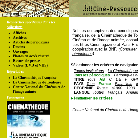
Recherches spécifiques dans les
collections
Notices descriptives des périodique
Affiches
française, de la Cinémathèque de To
Archives
Cinéma et de l'image animée, consul
Articles de périodiques
Les titres Cinémagazine et Paris-Ph
Dessins
coopération avec la BNF.
(Consulter 
Ouvrages
périodiques)
Photos en accés réservé
Revues de presse
Sélectionner les critères de navigation
Vidéos (DVD et VHS)
Toutes institutions
La Cinémathèque 
Répertoires
Tous les périodiques
Périodiques n
La Cinémathèque française
TITRE
Tous
AB
C
DE
F
GHI
La Cinémathèque de Toulouse
PAYS
Tous
France
Etats-Unis
I
Centre National du Cinéma et de
DECENNIE
Toutes
<1900
1900
l'image animée
LANGUE
Toutes
Français
Anglai
Partenaires
Réinitialiser les critères
Centre National du Cinéma et de l'ima