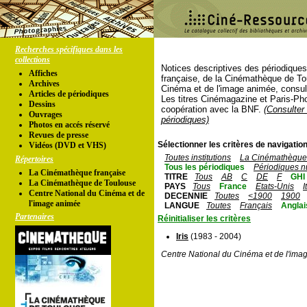
Recherches spécifiques dans les
collections
Notices descriptives des périodique
Affiches
française, de la Cinémathèque de To
Archives
Cinéma et de l'image animée, consul
Articles de périodiques
Les titres Cinémagazine et Paris-Ph
Dessins
coopération avec la BNF.
(Consulter 
Ouvrages
périodiques)
Photos en accés réservé
Revues de presse
Sélectionner les critères de navigation
Vidéos (DVD et VHS)
Toutes institutions
La Cinémathèque 
Répertoires
Tous les périodiques
Périodiques n
La Cinémathèque française
TITRE
Tous
AB
C
DE
F
GHI
La Cinémathèque de Toulouse
PAYS
Tous
France
Etats-Unis
I
Centre National du Cinéma et de
DECENNIE
Toutes
<1900
1900
l'image animée
LANGUE
Toutes
Français
Anglai
Partenaires
Réinitialiser les critères
Iris
(1983 - 2004)
Centre National du Cinéma et de l'ima