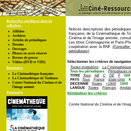
Recherches spécifiques dans les
collections
Notices descriptives des périodique
Affiches
française, de la Cinémathèque de To
Archives
Cinéma et de l'image animée, consul
Articles de périodiques
Les titres Cinémagazine et Paris-Ph
Dessins
coopération avec la BNF.
(Consulter 
Ouvrages
périodiques)
Photos en accés réservé
Revues de presse
Sélectionner les critères de navigation
Vidéos (DVD et VHS)
Toutes institutions
La Cinémathèque 
Répertoires
Tous les périodiques
Périodiques n
La Cinémathèque française
TITRE
Tous
AB
C
DE
F
GHI
La Cinémathèque de Toulouse
PAYS
Tous
France
Etats-Unis
I
Centre National du Cinéma et de
DECENNIE
Toutes
<1900
1900
l'image animée
LANGUE
Toutes
Français
Anglai
Partenaires
Réinitialiser les critères
Centre National du Cinéma et de l'ima