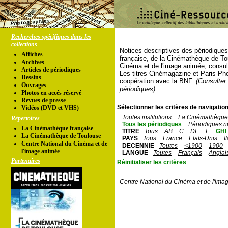
Recherches spécifiques dans les
collections
Notices descriptives des périodique
Affiches
française, de la Cinémathèque de To
Archives
Cinéma et de l'image animée, consul
Articles de périodiques
Les titres Cinémagazine et Paris-Ph
Dessins
coopération avec la BNF.
(Consulter 
Ouvrages
périodiques)
Photos en accés réservé
Revues de presse
Sélectionner les critères de navigation
Vidéos (DVD et VHS)
Toutes institutions
La Cinémathèque 
Répertoires
Tous les périodiques
Périodiques n
La Cinémathèque française
TITRE
Tous
AB
C
DE
F
GHI
La Cinémathèque de Toulouse
PAYS
Tous
France
Etats-Unis
I
Centre National du Cinéma et de
DECENNIE
Toutes
<1900
1900
l'image animée
LANGUE
Toutes
Français
Anglai
Partenaires
Réinitialiser les critères
Centre National du Cinéma et de l'ima