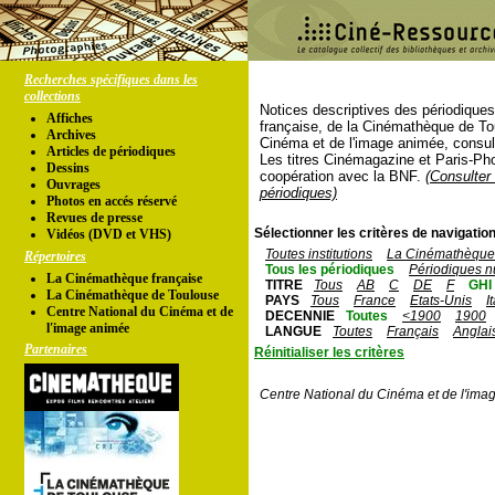
Recherches spécifiques dans les
collections
Notices descriptives des périodique
Affiches
française, de la Cinémathèque de To
Archives
Cinéma et de l'image animée, consul
Articles de périodiques
Les titres Cinémagazine et Paris-Ph
Dessins
coopération avec la BNF.
(Consulter 
Ouvrages
périodiques)
Photos en accés réservé
Revues de presse
Sélectionner les critères de navigation
Vidéos (DVD et VHS)
Toutes institutions
La Cinémathèque 
Répertoires
Tous les périodiques
Périodiques n
La Cinémathèque française
TITRE
Tous
AB
C
DE
F
GHI
La Cinémathèque de Toulouse
PAYS
Tous
France
Etats-Unis
I
Centre National du Cinéma et de
DECENNIE
Toutes
<1900
1900
l'image animée
LANGUE
Toutes
Français
Anglai
Partenaires
Réinitialiser les critères
Centre National du Cinéma et de l'ima