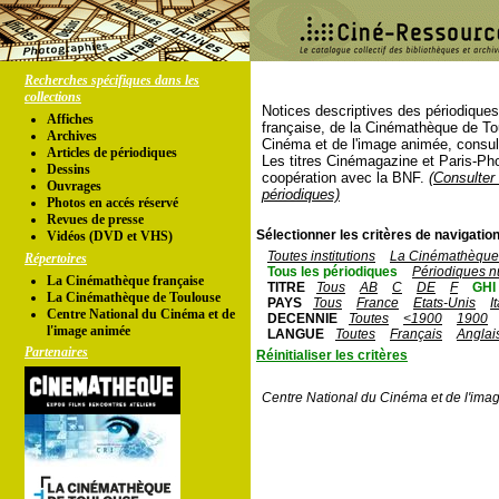
Recherches spécifiques dans les
collections
Notices descriptives des périodique
Affiches
française, de la Cinémathèque de To
Archives
Cinéma et de l'image animée, consul
Articles de périodiques
Les titres Cinémagazine et Paris-Ph
Dessins
coopération avec la BNF.
(Consulter 
Ouvrages
périodiques)
Photos en accés réservé
Revues de presse
Sélectionner les critères de navigation
Vidéos (DVD et VHS)
Toutes institutions
La Cinémathèque 
Répertoires
Tous les périodiques
Périodiques n
La Cinémathèque française
TITRE
Tous
AB
C
DE
F
GHI
La Cinémathèque de Toulouse
PAYS
Tous
France
Etats-Unis
I
Centre National du Cinéma et de
DECENNIE
Toutes
<1900
1900
l'image animée
LANGUE
Toutes
Français
Anglai
Partenaires
Réinitialiser les critères
Centre National du Cinéma et de l'ima