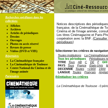
Recherches spécifiques dans les
collections
Notices descriptives des périodique
Affiches
française, de la Cinémathèque de To
Archives
Cinéma et de l'image animée, consul
Articles de périodiques
Les titres Cinémagazine et Paris-Ph
Dessins
coopération avec la BNF.
(Consulter 
Ouvrages
périodiques)
Photos en accés réservé
Revues de presse
Sélectionner les critères de navigation
Vidéos (DVD et VHS)
Toutes institutions
La Cinémathèque 
Répertoires
Tous les périodiques
Périodiques n
La Cinémathèque française
TITRE
Tous
AB
C
DE
F
GHI
La Cinémathèque de Toulouse
PAYS
Tous
France
Etats-Unis
I
Centre National du Cinéma et de
DECENNIE
Toutes
<1900
1900
l'image animée
LANGUE
Toutes
Français
Anglai
Partenaires
Réinitialiser les critères
La Cinémathèque de Toulouse - 0 péri