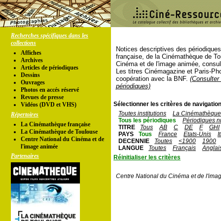
Recherches spécifiques dans les
collections
Notices descriptives des périodique
Affiches
française, de la Cinémathèque de To
Archives
Cinéma et de l'image animée, consul
Articles de périodiques
Les titres Cinémagazine et Paris-Ph
Dessins
coopération avec la BNF.
(Consulter 
Ouvrages
périodiques)
Photos en accés réservé
Revues de presse
Sélectionner les critères de navigation
Vidéos (DVD et VHS)
Toutes institutions
La Cinémathèque 
Répertoires
Tous les périodiques
Périodiques n
La Cinémathèque française
TITRE
Tous
AB
C
DE
F
GHI
La Cinémathèque de Toulouse
PAYS
Tous
France
Etats-Unis
I
Centre National du Cinéma et de
DECENNIE
Toutes
<1900
1900
l'image animée
LANGUE
Toutes
Français
Anglai
Partenaires
Réinitialiser les critères
Centre National du Cinéma et de l'ima