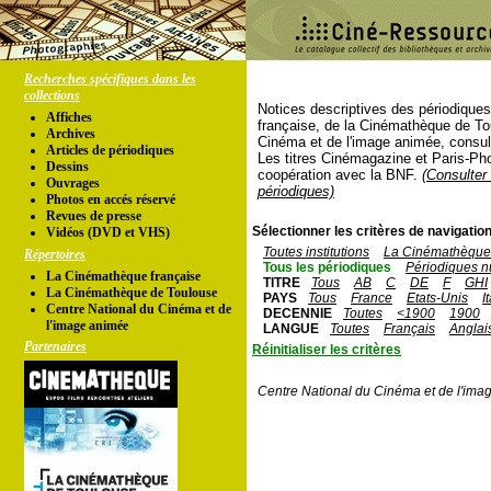
Recherches spécifiques dans les
collections
Notices descriptives des périodique
Affiches
française, de la Cinémathèque de To
Archives
Cinéma et de l'image animée, consul
Articles de périodiques
Les titres Cinémagazine et Paris-Ph
Dessins
coopération avec la BNF.
(Consulter 
Ouvrages
périodiques)
Photos en accés réservé
Revues de presse
Sélectionner les critères de navigation
Vidéos (DVD et VHS)
Toutes institutions
La Cinémathèque 
Répertoires
Tous les périodiques
Périodiques n
La Cinémathèque française
TITRE
Tous
AB
C
DE
F
GHI
La Cinémathèque de Toulouse
PAYS
Tous
France
Etats-Unis
I
Centre National du Cinéma et de
DECENNIE
Toutes
<1900
1900
l'image animée
LANGUE
Toutes
Français
Anglai
Partenaires
Réinitialiser les critères
Centre National du Cinéma et de l'ima