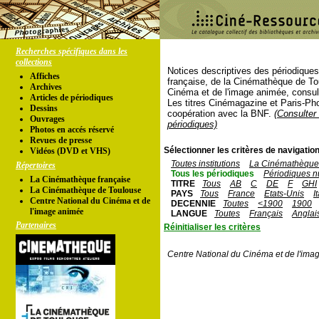
Recherches spécifiques dans les
collections
Notices descriptives des périodique
Affiches
française, de la Cinémathèque de To
Archives
Cinéma et de l'image animée, consul
Articles de périodiques
Les titres Cinémagazine et Paris-Ph
Dessins
coopération avec la BNF.
(Consulter 
Ouvrages
périodiques)
Photos en accés réservé
Revues de presse
Sélectionner les critères de navigation
Vidéos (DVD et VHS)
Toutes institutions
La Cinémathèque 
Répertoires
Tous les périodiques
Périodiques n
La Cinémathèque française
TITRE
Tous
AB
C
DE
F
GHI
La Cinémathèque de Toulouse
PAYS
Tous
France
Etats-Unis
I
Centre National du Cinéma et de
DECENNIE
Toutes
<1900
1900
l'image animée
LANGUE
Toutes
Français
Anglai
Partenaires
Réinitialiser les critères
Centre National du Cinéma et de l'ima