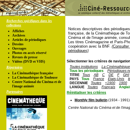
Recherches spécifiques dans les
collections
Notices descriptives des périodique
Affiches
française, de la Cinémathèque de To
Archives
Cinéma et de l'image animée, consul
Articles de périodiques
Les titres Cinémagazine et Paris-Ph
Dessins
coopération avec la BNF.
(Consulter 
Ouvrages
périodiques)
Photos en accés réservé
Revues de presse
Sélectionner les critères de navigation
Vidéos (DVD et VHS)
Toutes institutions
La Cinémathèque 
Répertoires
Tous les périodiques
Périodiques n
La Cinémathèque française
TITRE
Tous
AB
C
DE
F
GHI
La Cinémathèque de Toulouse
PAYS
Tous
France
Etats-Unis
I
Centre National du Cinéma et de
DECENNIE
Toutes
<1900
1900
l'image animée
LANGUE
Toutes
Français
Anglai
Partenaires
Réinitialiser les critères
Monthly film bulletin
(1934 - 1991)
Centre National du Cinéma et de l'ima