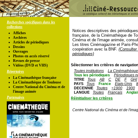
Recherches spécifiques dans les
collections
Notices descriptives des périodique
Affiches
française, de la Cinémathèque de To
Archives
Cinéma et de l'image animée, consul
Articles de périodiques
Les titres Cinémagazine et Paris-Ph
Dessins
coopération avec la BNF.
(Consulter 
Ouvrages
périodiques)
Photos en accés réservé
Revues de presse
Sélectionner les critères de navigation
Vidéos (DVD et VHS)
Toutes institutions
La Cinémathèque 
Répertoires
Tous les périodiques
Périodiques n
La Cinémathèque française
TITRE
Tous
AB
C
DE
F
GHI
La Cinémathèque de Toulouse
PAYS
Tous
France
Etats-Unis
I
Centre National du Cinéma et de
DECENNIE
Toutes
<1900
1900
l'image animée
LANGUE
Toutes
Français
Anglai
Partenaires
Réinitialiser les critères
Centre National du Cinéma et de l'ima