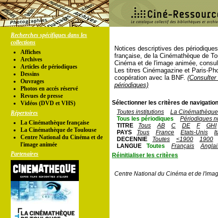
Recherches spécifiques dans les
collections
Notices descriptives des périodique
Affiches
française, de la Cinémathèque de To
Archives
Cinéma et de l'image animée, consul
Articles de périodiques
Les titres Cinémagazine et Paris-Ph
Dessins
coopération avec la BNF.
(Consulter 
Ouvrages
périodiques)
Photos en accés réservé
Revues de presse
Sélectionner les critères de navigation
Vidéos (DVD et VHS)
Toutes institutions
La Cinémathèque 
Répertoires
Tous les périodiques
Périodiques n
La Cinémathèque française
TITRE
Tous
AB
C
DE
F
GHI
La Cinémathèque de Toulouse
PAYS
Tous
France
Etats-Unis
I
Centre National du Cinéma et de
DECENNIE
Toutes
<1900
1900
l'image animée
LANGUE
Toutes
Français
Anglai
Partenaires
Réinitialiser les critères
Centre National du Cinéma et de l'ima