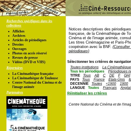
Recherches spécifiques dans les
collections
Notices descriptives des périodique
Affiches
française, de la Cinémathèque de To
Archives
Cinéma et de l'image animée, consul
Articles de périodiques
Les titres Cinémagazine et Paris-Ph
Dessins
coopération avec la BNF.
(Consulter 
Ouvrages
périodiques)
Photos en accés réservé
Revues de presse
Sélectionner les critères de navigation
Vidéos (DVD et VHS)
Toutes institutions
La Cinémathèque 
Répertoires
Tous les périodiques
Périodiques n
La Cinémathèque française
TITRE
Tous
AB
C
DE
F
GHI
La Cinémathèque de Toulouse
PAYS
Tous
France
Etats-Unis
I
Centre National du Cinéma et de
DECENNIE
Toutes
<1900
1900
l'image animée
LANGUE
Toutes
Français
Anglai
Partenaires
Réinitialiser les critères
Centre National du Cinéma et de l'ima