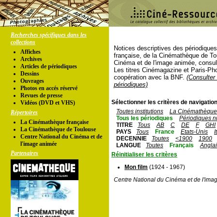
Recherches spécifiques dans les
collections
Notices descriptives des périodique
Affiches
française, de la Cinémathèque de To
Archives
Cinéma et de l'image animée, consul
Articles de périodiques
Les titres Cinémagazine et Paris-Ph
Dessins
coopération avec la BNF.
(Consulter 
Ouvrages
périodiques)
Photos en accés réservé
Revues de presse
Sélectionner les critères de navigation
Vidéos (DVD et VHS)
Toutes institutions
La Cinémathèque 
Répertoires
Tous les périodiques
Périodiques n
La Cinémathèque française
TITRE
Tous
AB
C
DE
F
GHI
La Cinémathèque de Toulouse
PAYS
Tous
France
Etats-Unis
I
Centre National du Cinéma et de
DECENNIE
Toutes
<1900
1900
l'image animée
LANGUE
Toutes
Français
Angla
Partenaires
Réinitialiser les critères
Mon film
(1924 - 1967)
Centre National du Cinéma et de l'ima