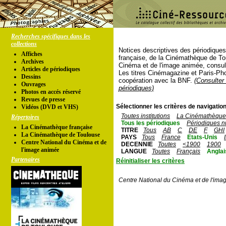
Recherches spécifiques dans les
collections
Notices descriptives des périodique
Affiches
française, de la Cinémathèque de To
Archives
Cinéma et de l'image animée, consul
Articles de périodiques
Les titres Cinémagazine et Paris-Ph
Dessins
coopération avec la BNF.
(Consulter 
Ouvrages
périodiques)
Photos en accés réservé
Revues de presse
Sélectionner les critères de navigation
Vidéos (DVD et VHS)
Toutes institutions
La Cinémathèque 
Répertoires
Tous les périodiques
Périodiques n
La Cinémathèque française
TITRE
Tous
AB
C
DE
F
GHI
La Cinémathèque de Toulouse
PAYS
Tous
France
Etats-Unis
Centre National du Cinéma et de
DECENNIE
Toutes
<1900
1900
l'image animée
LANGUE
Toutes
Français
Anglai
Partenaires
Réinitialiser les critères
Centre National du Cinéma et de l'ima