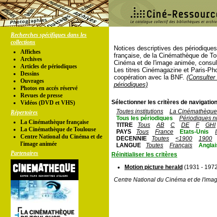
Recherches spécifiques dans les
collections
Notices descriptives des périodique
Affiches
française, de la Cinémathèque de To
Archives
Cinéma et de l'image animée, consul
Articles de périodiques
Les titres Cinémagazine et Paris-Ph
Dessins
coopération avec la BNF.
(Consulter 
Ouvrages
périodiques)
Photos en accés réservé
Revues de presse
Sélectionner les critères de navigation
Vidéos (DVD et VHS)
Toutes institutions
La Cinémathèque 
Répertoires
Tous les périodiques
Périodiques n
La Cinémathèque française
TITRE
Tous
AB
C
DE
F
GHI
La Cinémathèque de Toulouse
PAYS
Tous
France
Etats-Unis
Centre National du Cinéma et de
DECENNIE
Toutes
<1900
1900
l'image animée
LANGUE
Toutes
Français
Anglai
Partenaires
Réinitialiser les critères
Motion picture herald
(1931 - 197
Centre National du Cinéma et de l'ima