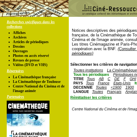
Recherches spécifiques dans les
collections
Notices descriptives des périodique
Affiches
française, de la Cinémathèque de To
Archives
Cinéma et de l'image animée, consul
Articles de périodiques
Les titres Cinémagazine et Paris-Ph
Dessins
coopération avec la BNF.
(Consulter 
Ouvrages
périodiques)
Photos en accés réservé
Revues de presse
Sélectionner les critères de navigation
Vidéos (DVD et VHS)
Toutes institutions
La Cinémathèque 
Répertoires
Tous les périodiques
Périodiques n
La Cinémathèque française
TITRE
Tous
AB
C
DE
F
GHI
La Cinémathèque de Toulouse
PAYS
Tous
France
Etats-Unis
I
Centre National du Cinéma et de
DECENNIE
Toutes
<1900
1900
l'image animée
LANGUE
Toutes
Français
Anglai
Partenaires
Réinitialiser les critères
Centre National du Cinéma et de l'ima