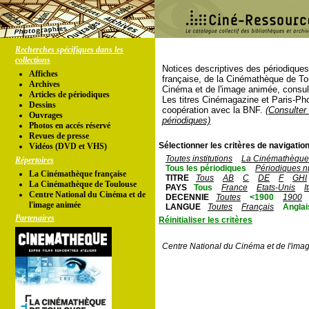
Recherches spécifiques dans les
collections
Notices descriptives des périodique
Affiches
française, de la Cinémathèque de To
Archives
Cinéma et de l'image animée, consul
Articles de périodiques
Les titres Cinémagazine et Paris-Ph
Dessins
coopération avec la BNF.
(Consulter 
Ouvrages
périodiques)
Photos en accés réservé
Revues de presse
Sélectionner les critères de navigation
Vidéos (DVD et VHS)
Toutes institutions
La Cinémathèque 
Répertoires
Tous les périodiques
Périodiques n
La Cinémathèque française
TITRE
Tous
AB
C
DE
F
GHI
La Cinémathèque de Toulouse
PAYS
Tous
France
Etats-Unis
I
Centre National du Cinéma et de
DECENNIE
Toutes
<1900
1900
l'image animée
LANGUE
Toutes
Français
Anglai
Partenaires
Réinitialiser les critères
Centre National du Cinéma et de l'ima