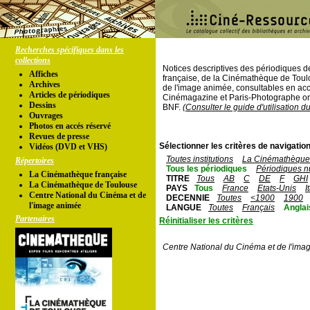
Recherches spécifiques dans les
collections
Notices descriptives des périodiques 
Affiches
française, de la Cinémathèque de Toul
Archives
de l'image animée, consultables en acc
Articles de périodiques
Cinémagazine et Paris-Photographe ont
Dessins
BNF.
(Consulter le guide d'utilisation d
Ouvrages
Photos en accés réservé
Revues de presse
Sélectionner les critères de navigation
Vidéos (DVD et VHS)
Toutes institutions
La Cinémathèque 
Répertoires
Tous les périodiques
Périodiques n
La Cinémathèque française
TITRE
Tous
AB
C
DE
F
GHI
La Cinémathèque de Toulouse
PAYS
Tous
France
Etats-Unis
I
Centre National du Cinéma et de
DECENNIE
Toutes
<1900
1900
l'image animée
LANGUE
Toutes
Français
Anglai
Partenaires
Réinitialiser les critères
Centre National du Cinéma et de l'ima