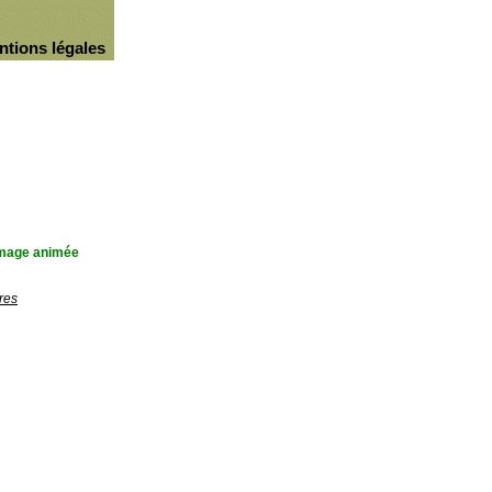
ntions légales
'image animée
res