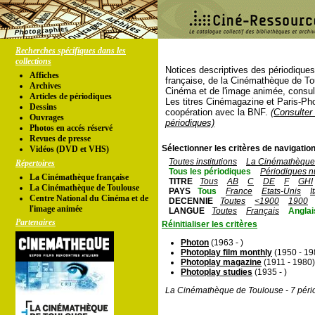
Recherches spécifiques dans les
collections
Notices descriptives des périodique
Affiches
française, de la Cinémathèque de To
Archives
Cinéma et de l'image animée, consul
Articles de périodiques
Les titres Cinémagazine et Paris-Ph
Dessins
coopération avec la BNF.
(Consulter 
Ouvrages
périodiques)
Photos en accés réservé
Revues de presse
Sélectionner les critères de navigation
Vidéos (DVD et VHS)
Toutes institutions
La Cinémathèque 
Répertoires
Tous les périodiques
Périodiques n
La Cinémathèque française
TITRE
Tous
AB
C
DE
F
GHI
La Cinémathèque de Toulouse
PAYS
Tous
France
Etats-Unis
I
Centre National du Cinéma et de
DECENNIE
Toutes
<1900
1900
l'image animée
LANGUE
Toutes
Français
Anglai
Partenaires
Réinitialiser les critères
Photon
(1963 - )
Photoplay film monthly
(1950 - 19
Photoplay magazine
(1911 - 1980)
Photoplay studies
(1935 - )
La Cinémathèque de Toulouse - 7 péri