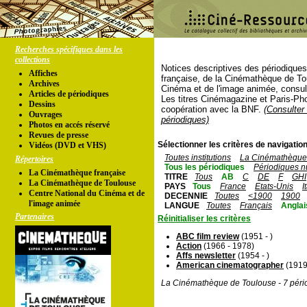
Recherches spécifiques dans les
collections
Notices descriptives des périodique
Affiches
française, de la Cinémathèque de To
Archives
Cinéma et de l'image animée, consul
Articles de périodiques
Les titres Cinémagazine et Paris-Ph
Dessins
coopération avec la BNF.
(Consulter 
Ouvrages
périodiques)
Photos en accés réservé
Revues de presse
Sélectionner les critères de navigation
Vidéos (DVD et VHS)
Toutes institutions
La Cinémathèque 
Répertoires
Tous les périodiques
Périodiques n
La Cinémathèque française
TITRE
Tous
AB
C
DE
F
GHI
La Cinémathèque de Toulouse
PAYS
Tous
France
Etats-Unis
I
Centre National du Cinéma et de
DECENNIE
Toutes
<1900
1900
l'image animée
LANGUE
Toutes
Français
Anglai
Partenaires
Réinitialiser les critères
ABC film review
(1951 - )
Action
(1966 - 1978)
Affs newsletter
(1954 - )
American cinematographer
(1919 
La Cinémathèque de Toulouse - 7 péri